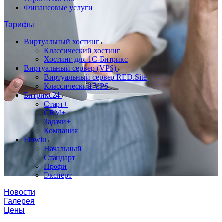
Финансовые услуги
Тарифы
Виртуальный хостинг
Классический хостинг
Хостинг для 1С-Битрикс
Виртуальный сервер (VPS)
Виртуальный сервер RED.Site
Классический VPS
Битрикс24
Старт+
CRM+
Задачи+
Компания
Flowlu
Начальный
Стандарт
Профи
Эксперт
Новости
Галерея
Цены