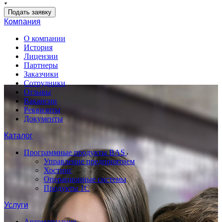
Подать заявку
Компания
О компании
История
Лицензии
Партнеры
Заказчики
Сотрудники
Отзывы
Вакансии
Реквизиты
Документы
Каталог
Программные продукты BAS
Управление предприятием
Хостинг
Операционные системы
Продукты 1С
Услуги
Автоматизация