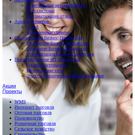
Комплексная автоматизация
POS-системы
Автоматизация отдела
Аренда серверов
Cloud
Выделенные сервера
Оптимизация Бизнес-Процессов
Внедрение Бизнес-Процессов
Описание Бизнес-Процессов
Оптимизация Бизнес-Процессов
Проектирование ИТ структуры
Дизайн интерьеров
Инженерные сети
Электротехническое проектирование
Акции
Проекты
WMS
Интернет торговля
Оптовая торговля
Производство
Розничная торговля
Сельское хозяйство
Строительство