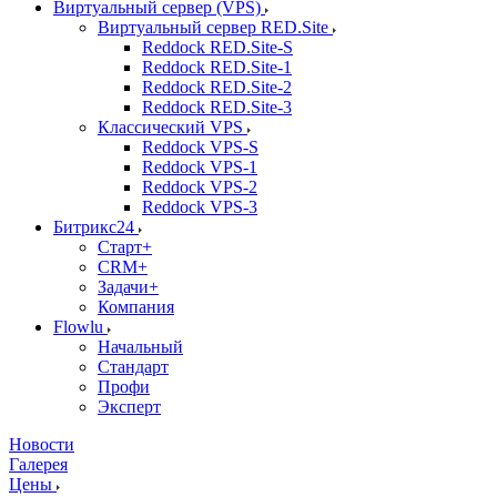
Виртуальный сервер (VPS)
Виртуальный сервер RED.Site
Reddock RED.Site-S
Reddock RED.Site-1
Reddock RED.Site-2
Reddock RED.Site-3
Классический VPS
Reddock VPS-S
Reddock VPS-1
Reddock VPS-2
Reddock VPS-3
Битрикс24
Старт+
CRM+
Задачи+
Компания
Flowlu
Начальный
Стандарт
Профи
Эксперт
Новости
Галерея
Цены